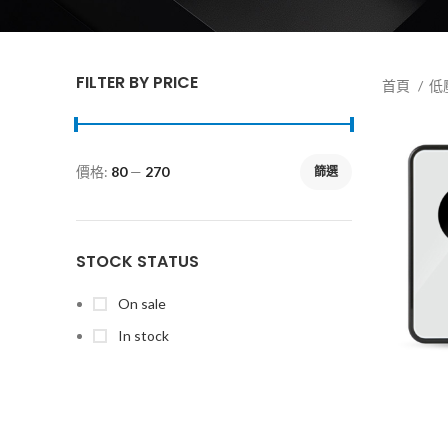
FILTER BY PRICE
首頁
低
價格:
80
—
270
篩選
STOCK STATUS
On sale
In stock