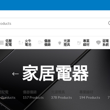
低壓
火牛
儀器
光源
專業
弱電
配電
電池
儀錶
燈具
線材
系統
家居電器
壓配電
儀器儀錶
光源燈具
專業線材
 Products
157 Products
378 Products
194 Products
7