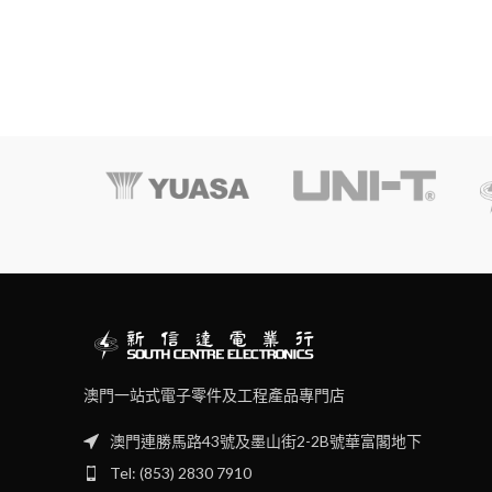
澳門一站式電子零件及工程產品專門店
澳門連勝馬路43號及墨山街2-2B號華富閣地下
Tel: (853) 2830 7910