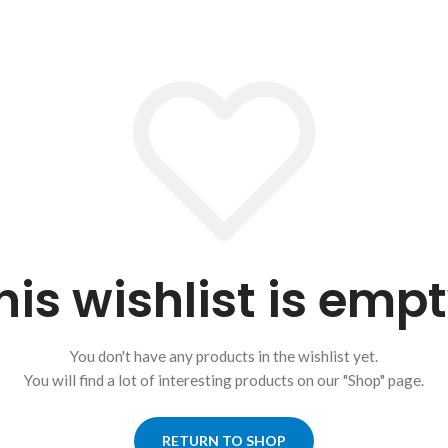
his wishlist is empt
You don't have any products in the wishlist yet.
You will find a lot of interesting products on our "Shop" page.
RETURN TO SHOP