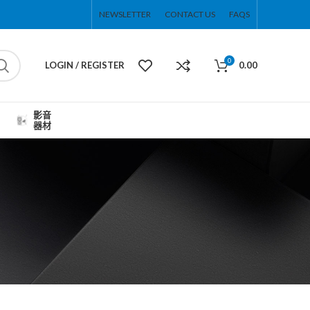
NEWSLETTER
CONTACT US
FAQS
0
LOGIN / REGISTER
0.00
影音
器材