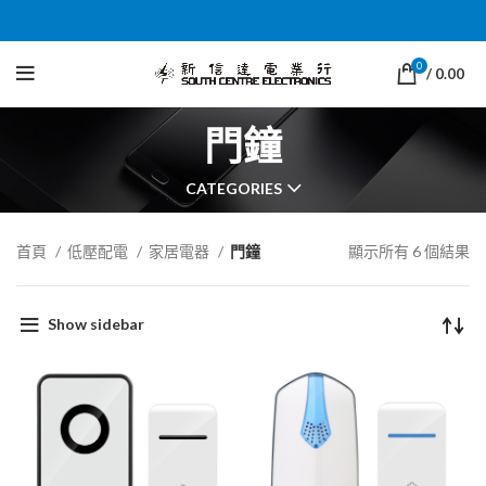
0
/
0.00
門鐘
CATEGORIES
首頁
低壓配電
家居電器
門鐘
顯示所有 6 個結果
Show sidebar