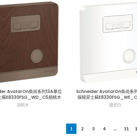
ider AvatarOn奐尚系列13A單位
Schneider AvatarOn奐尚系
蘇E8330FSG_WD_C5胡桃木
保險菲士蘇E8330FSG_WE_
胡桃木
搪瓷白
1
2
3
4
...
11