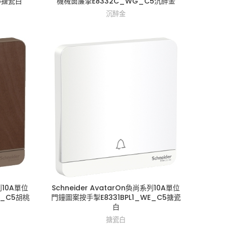
5搪瓷白
機械窗簾掣E8332C_WG_C5沉醉金
沉醉金
列10A單位
Schneider AvatarOn奐尚系列10A單位
D_C5胡桃
門鐘圖案按手掣E8331BPL1_WE_C5搪瓷
白
搪瓷白