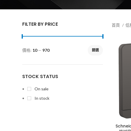
FILTER BY PRICE
首頁
低
價格:
10
—
970
篩選
STOCK STATUS
On sale
In stock
Schne