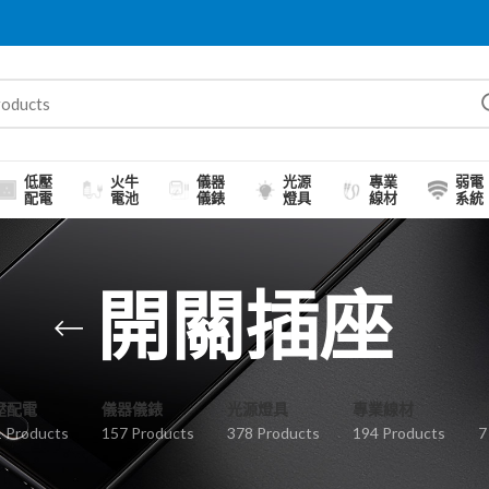
低壓
火牛
儀器
光源
專業
弱電
配電
電池
儀錶
燈具
線材
系統
開關插座
壓配電
儀器儀錶
光源燈具
專業線材
 Products
157 Products
378 Products
194 Products
7