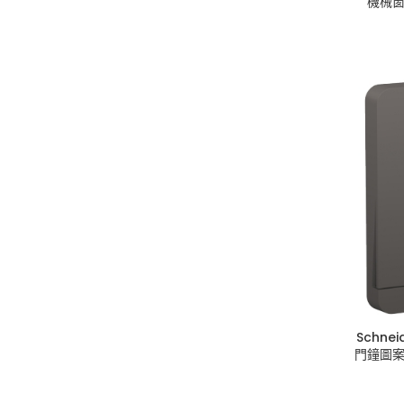
機械窗
Schne
門鐘圖案按