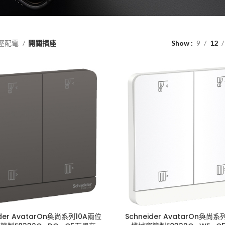
壓配電
開關插座
Show
9
12
ider AvatarOn奐尚系列10A兩位
Schneider AvatarOn奐尚系