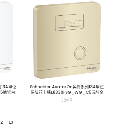
列13A單位
Schneider AvatarOn奐尚系列13A單位
C5搪瓷白
保險菲士蘇E8330FSG_WG_C5沉醉金
沉醉金
12
13
→