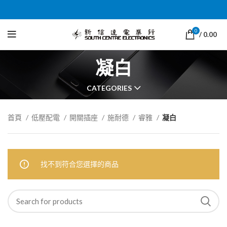
0
/
0.00
凝白
CATEGORIES
首頁
低壓配電
開關插座
施耐德
睿雅
凝白
找不到符合您選擇的商品