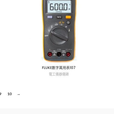
FLUKE數字萬用表107
電工儀器儀錶
9
10
→