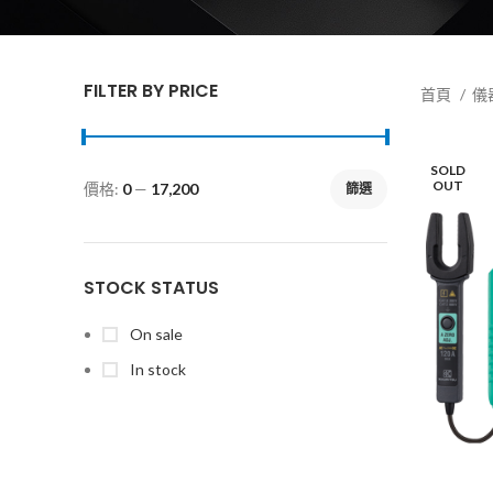
FILTER BY PRICE
首頁
儀
SOLD
OUT
價格:
0
—
17,200
篩選
STOCK STATUS
On sale
In stock