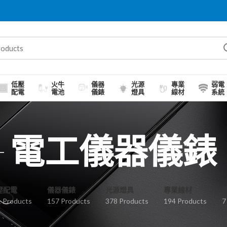
低壓
火牛
儀器
光源
專業
弱電
配電
電池
儀錶
燈具
線材
系統
電工儀器儀錶
壓配電
儀器儀錶
光源燈具
專業線材
 Products
157 Products
378 Products
194 Products
7