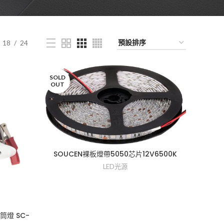
18
24
SOLD
OUT
SOUCEN裸板燈帶5050芯片12V6500K
LED光源
筒燈 SC-