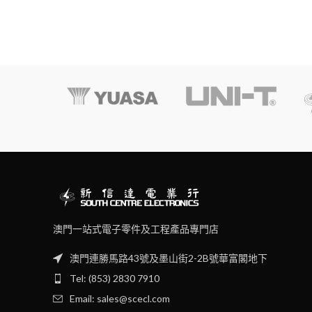
澳門一站式電子零件及工程產品專門店
澳門連勝馬路43號及墨山街2-2B號華富閣地下
Tel: (853) 2830 7910
Email: sales@scecl.com