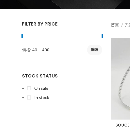
FILTER BY PRICE
首頁
光
價格:
40
—
400
篩選
STOCK STATUS
On sale
In stock
SOUC