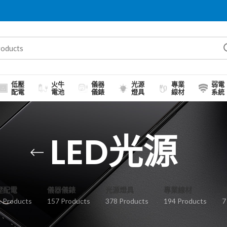
低壓
火牛
儀器
光源
專業
弱電
配電
電池
儀錶
燈具
線材
系統
LED光源
壓配電
儀器儀錶
光源燈具
專業線材
 Products
157 Products
378 Products
194 Products
7