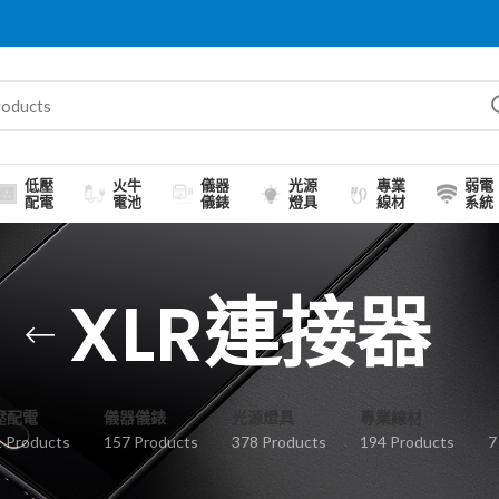
低壓
火牛
儀器
光源
專業
弱電
配電
電池
儀錶
燈具
線材
系統
XLR連接器
壓配電
儀器儀錶
光源燈具
專業線材
 Products
157 Products
378 Products
194 Products
7