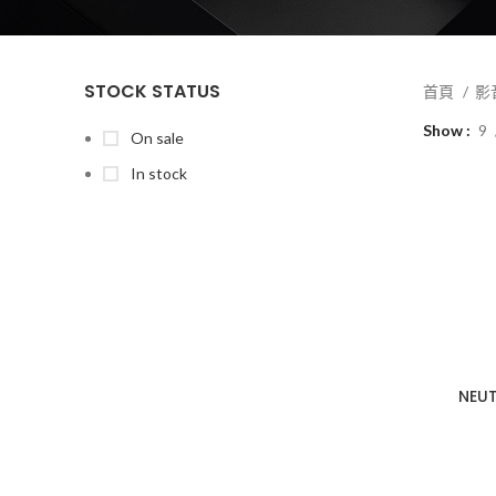
STOCK STATUS
首頁
影
Show
9
On sale
In stock
NEU