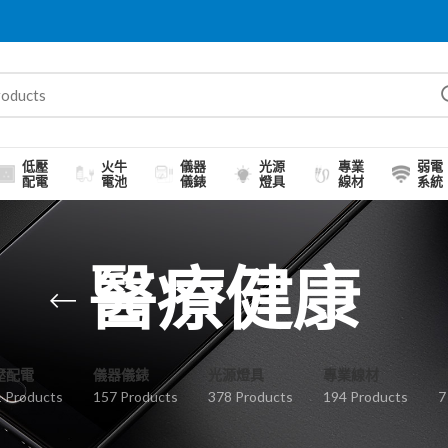
低壓
火牛
儀器
光源
專業
弱電
配電
電池
儀錶
燈具
線材
系統
醫療健康
壓配電
儀器儀錶
光源燈具
專業線材
 Products
157 Products
378 Products
194 Products
7