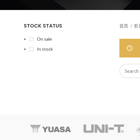
STOCK STATUS
首頁
影
On sale
In stock