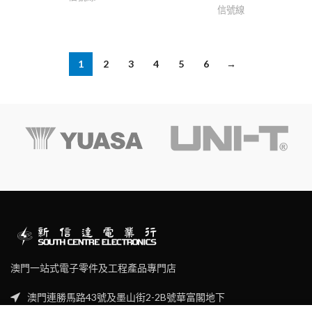
信號線
1
2
3
4
5
6
→
澳門一站式電子零件及工程產品專門店
澳門連勝馬路43號及墨山街2-2B號華富閣地下