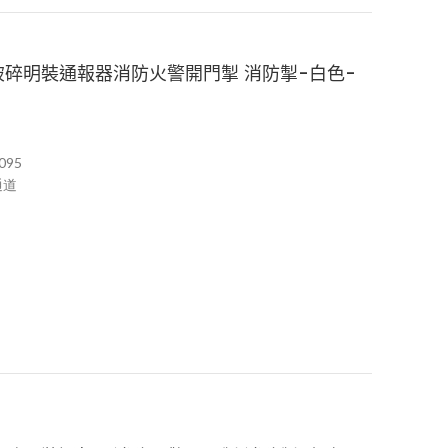
急破碎明裝通報器消防火警開門掣 消防掣-白色-
095
通道