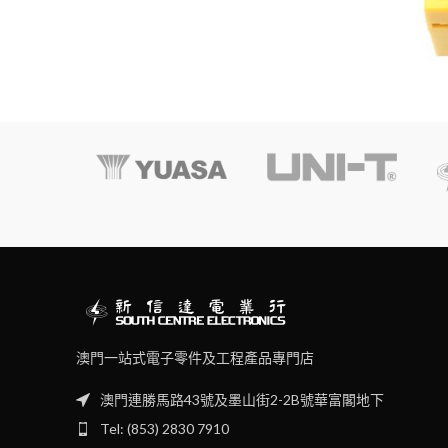
澳門一站式電子零件及工程產品專門店
澳門連勝馬路43號及墨山街2-2B號華富閣地下
Tel: (853) 2830 7910