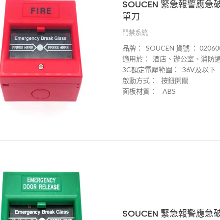
SOUCEN 緊急報警應
單刀
門禁系統
品牌：
SOUCEN
貨
號 ： 02060
適用於：
酒店
、
辦公室
、
消防
3C
額
定
電
壓
範圍：
36V
及
以下
啟動
方式：
按鈕
開
關
面板
材
質：
ABS
SOUCEN 緊急報警應