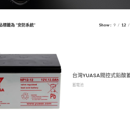
品標籤為 “安防系統”
Show
9
12
台灣YUASA閥控式鉛酸蓄電
蓄電池