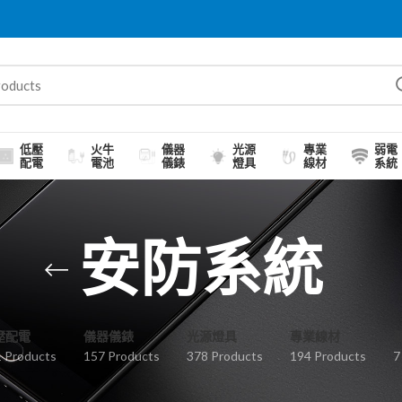
低壓
火牛
儀器
光源
專業
弱電
配電
電池
儀錶
燈具
線材
系統
安防系統
壓配電
儀器儀錶
光源燈具
專業線材
 Products
157 Products
378 Products
194 Products
7