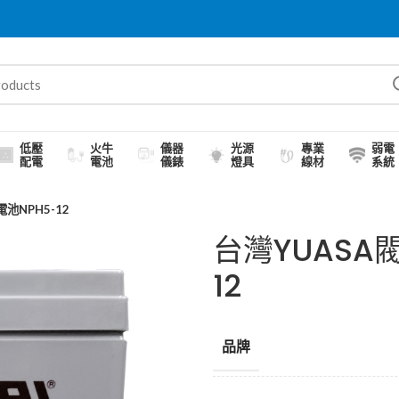
低壓
火牛
儀器
光源
專業
弱電
配電
電池
儀錶
燈具
線材
系統
池NPH5-12
台灣YUASA
12
品牌