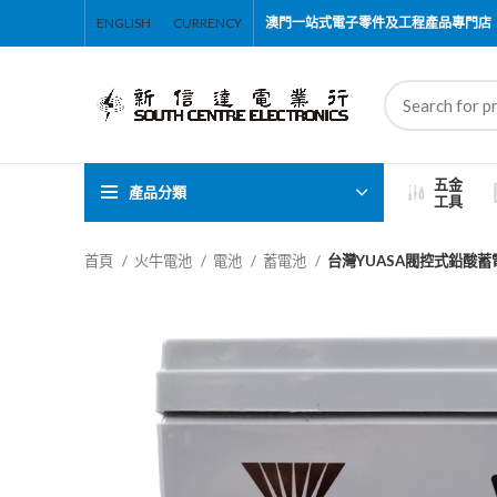
ENGLISH
CURRENCY
澳門一站式電子零件及工程產品專門店
五金
產品分類
工具
首頁
火牛電池
電池
蓄電池
台灣YUASA閥控式鉛酸蓄電