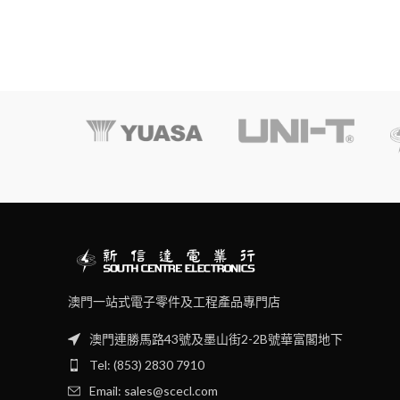
澳門一站式電子零件及工程產品專門店
澳門連勝馬路43號及墨山街2-2B號華富閣地下
Tel: (853) 2830 7910
Email: sales@scecl.com