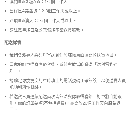
澳門區&新城A區：1-2個工作天。
氹仔區&路氹城：2-3個工作天或以上。
路環區&澳大：3-5個工作天或以上。
請注意星期日及公眾假期不設送貨服務。
配送詳情
我們會派專人將訂單寄送到你於結帳頁面填寫的送貨地址。
當你的訂單從倉庫發貨後，系統會於當晚發送「送貨電郵通
知」。
請確定你於提交訂單時填上的電話號碼正確無誤，以便送貨人員
能順利與你聯絡。
若送貨人員連續配送兩次皆無法與你取得聯絡，訂單將自動取
消，你的訂單款項(不包括運費)，亦會於20個工作天內原路退
回。