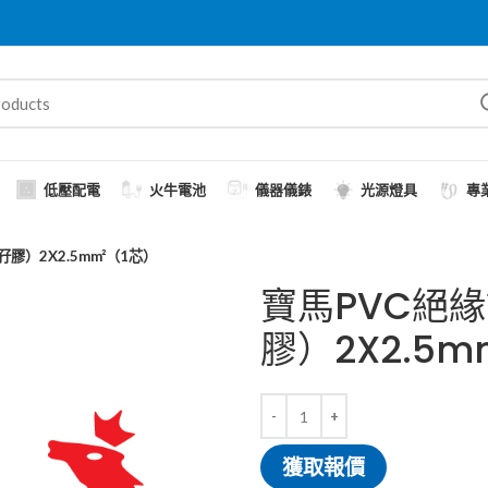
低壓配電
火牛電池
儀器儀錶
光源燈具
專
膠）2X2.5mm²（1芯）
寶馬PVC絕
膠）2X2.5m
獲取報價