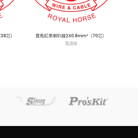
寶馬
（38芯）
寶馬紅黑喇叭線2X0.8mm²（70芯）
電源線