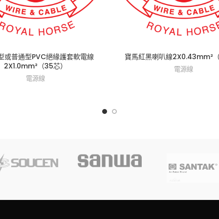
型或普通型PVC絕緣護套軟電線
寶馬紅黑喇叭線2X0.43mm²
2X1.0mm²（35芯）
電源線
電源線