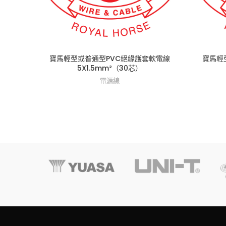
寶馬輕型或普通型PVC絕緣護套軟電線
寶馬輕
5X1.5mm²（30芯）
電源線