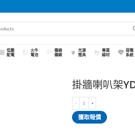
低壓
火牛
儀器
光源
專業
弱電
配電
電池
儀錶
燈具
線材
系統
掛牆喇叭架YD
獲取報價