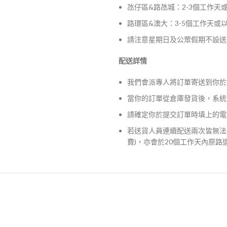
氹仔區&路氹城：2-3個工作天
路環區&澳大：3-5個工作天或
請注意星期日及公眾假期不設送
配送詳情
我們會派專人將訂單寄送到你於
當你的訂單從倉庫發貨後，系統
請確定你於提交訂單時填上的電
若送貨人員連續配送兩次皆無法
費)，亦會於20個工作天內原路