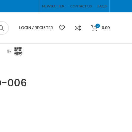
NEWSLETTER
CONTACT US
FAQS
0
LOGIN / REGISTER
0.00
影音
器材
-006