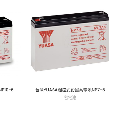
P10-6
台灣YUASA閥控式鉛酸蓄電池NP7-6
台灣Y
蓄電池