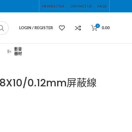
NEWSLETTER
CONTACT US
FAQS
0
LOGIN / REGISTER
0.00
影音
器材
18X10/0.12mm屏蔽線