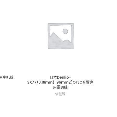
m紅黑喇叭線
日本Denko-
日本De
3X77/0.18mm(1.96mm2)OFEC音響專
用電源線
信號線