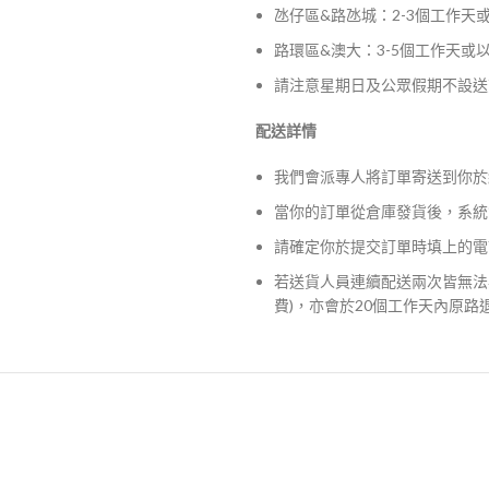
氹仔區&路氹城：2-3個工作天
路環區&澳大：3-5個工作天或
請注意星期日及公眾假期不設送
配送詳情
我們會派專人將訂單寄送到你於
當你的訂單從倉庫發貨後，系統
請確定你於提交訂單時填上的電
若送貨人員連續配送兩次皆無法
費)，亦會於20個工作天內原路