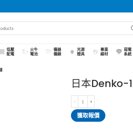
低壓
火牛
儀器
光源
專業
弱電
配電
電池
儀錶
燈具
線材
系統
線
日本Denko-
獲取報價