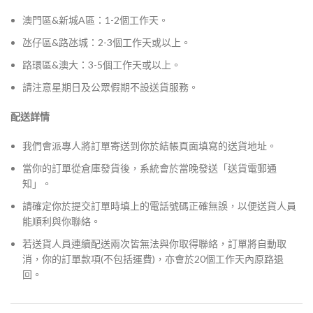
澳門區&新城A區：1-2個工作天。
氹仔區&路氹城：2-3個工作天或以上。
路環區&澳大：3-5個工作天或以上。
請注意星期日及公眾假期不設送貨服務。
配送詳情
我們會派專人將訂單寄送到你於結帳頁面填寫的送貨地址。
當你的訂單從倉庫發貨後，系統會於當晚發送「送貨電郵通
知」。
請確定你於提交訂單時填上的電話號碼正確無誤，以便送貨人員
能順利與你聯絡。
若送貨人員連續配送兩次皆無法與你取得聯絡，訂單將自動取
消，你的訂單款項(不包括運費)，亦會於20個工作天內原路退
回。