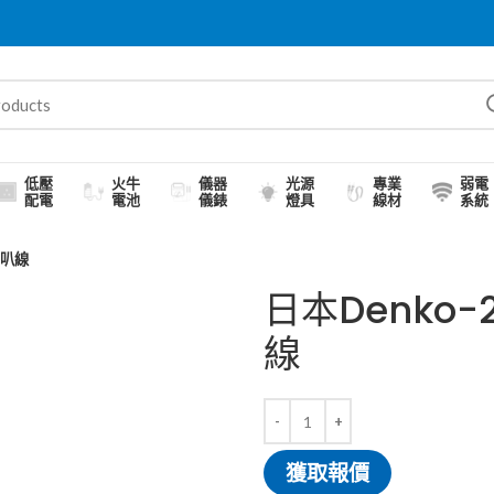
低壓
火牛
儀器
光源
專業
弱電
配電
電池
儀錶
燈具
線材
系統
喇叭線
日本Denko-
線
獲取報價