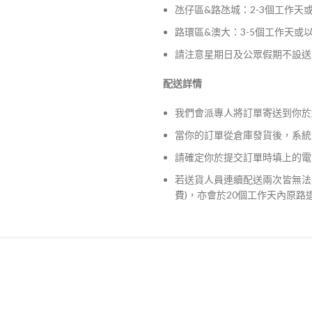
氹仔區&路氹城：2-3個工作天
路環區&澳大：3-5個工作天或
請注意星期日及公眾假期不設送
配送詳情
我們會派專人將訂單寄送到你於
當你的訂單從倉庫發貨後，系統
請確定你於提交訂單時填上的電
若送貨人員連續配送兩次皆無法
費)，亦會於20個工作天內原路