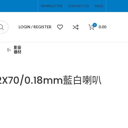
NEWSLETTER
CONTACT US
FAQS
0
LOGIN / REGISTER
0.00
影音
器材
2X70/0.18mm藍白喇叭