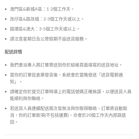
澳門區&新城A區：1-2個工作天。
氹仔區&路氹城：2-3個工作天或以上。
路環區&澳大：3-5個工作天或以上。
請注意星期日及公眾假期不設送貨服務。
配送詳情
我們會派專人將訂單寄送到你於結帳頁面填寫的送貨地址。
當你的訂單從倉庫發貨後，系統會於當晚發送「送貨電郵通
知」。
請確定你於提交訂單時填上的電話號碼正確無誤，以便送貨人員
能順利與你聯絡。
若送貨人員連續配送兩次皆無法與你取得聯絡，訂單將自動取
消，你的訂單款項(不包括運費)，亦會於20個工作天內原路退
回。