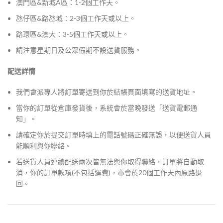
澳門區&新城A區：1-2個工作天。
氹仔區&路氹城：2-3個工作天或以上。
路環區&澳大：3-5個工作天或以上。
請注意星期日及公眾假期不設送貨服務。
配送詳情
我們會派專人將訂單寄送到你於結帳頁面填寫的送貨地址。
當你的訂單從倉庫發貨後，系統會於當晚發送「送貨電郵通
知」。
請確定你於提交訂單時填上的電話號碼正確無誤，以便送貨人員
能順利與你聯絡。
若送貨人員連續配送兩次皆無法與你取得聯絡，訂單將自動取
消，你的訂單款項(不包括運費)，亦會於20個工作天內原路退
回。