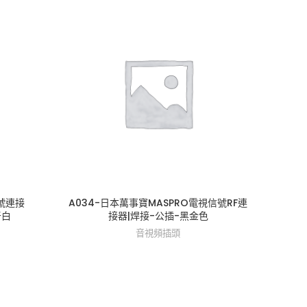
信號連接
A034-日本萬事寶MASPRO電視信號RF連
A029
牙白
接器|焊接-公插-黑金色
器（0
音視頻插頭