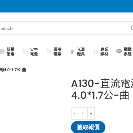
低壓
火牛
儀器
光源
專業
弱電
配電
電池
儀錶
燈具
線材
系統
4.0*1.7公-曲
A130-直流
4.0*1.7公-曲
獲取報價