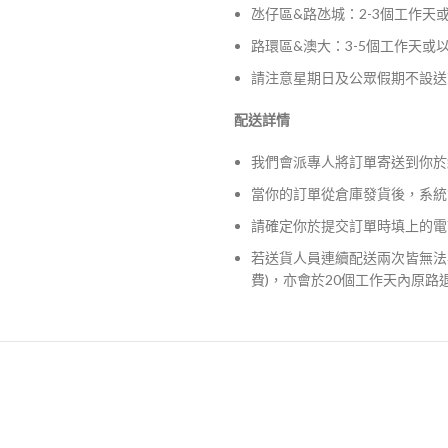
氹仔區&路氹城：2-3個工作天
路環區&澳大：3-5個工作天或
請注意星期日及公眾假期不設送
配送詳情
我們會派專人將訂單寄送到你於
當你的訂單從倉庫發貨後，系統
請確定你於提交訂單時填上的電
若送貨人員連續配送兩次皆無法
費)，亦會於20個工作天內原路