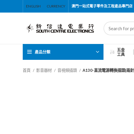
ENGLISH
CURRENCY
澳門一站式電子零件及工程產品專門店
五金
產品分類
工具
首頁
影音器材
音視頻插頭
A130-直流電源轉換插頭|兩針轉