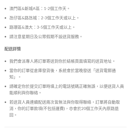
澳門區&新城A區：1-2個工作天。
氹仔區&路氹城：2-3個工作天或以上。
路環區&澳大：3-5個工作天或以上。
請注意星期日及公眾假期不設送貨服務。
配送詳情
我們會派專人將訂單寄送到你於結帳頁面填寫的送貨地址。
當你的訂單從倉庫發貨後，系統會於當晚發送「送貨電郵通
知」。
請確定你於提交訂單時填上的電話號碼正確無誤，以便送貨人員
能順利與你聯絡。
若送貨人員連續配送兩次皆無法與你取得聯絡，訂單將自動取
消，你的訂單款項(不包括運費)，亦會於20個工作天內原路退
回。