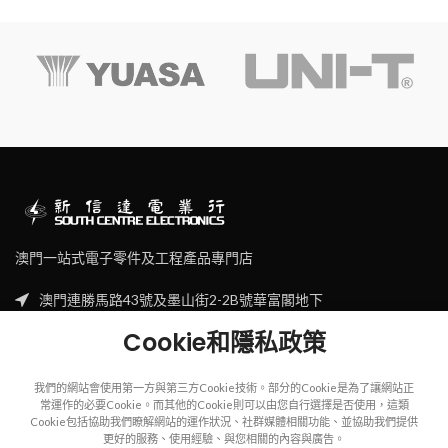
澳門一站式電子零件及工程產品專門店
澳門連勝馬路43號及墨山街2-2B號華富閣地下
Tel: (853) 2830 7910
Cookie和隱私政策
Email: sales@scecl.com
我們的網站會使用第一方與第三方Cookie技術。部分的Cookie是為了讓網站正
常運作的必要Cookie。而其他的Cookie則可以由您自行選擇是否使用，這類
Cookie包括協助我們瞭解網站的運作狀況、社群媒體相關功能、並協助我們提供
更好的服務、使用經驗、與您相關的內容與廣告。