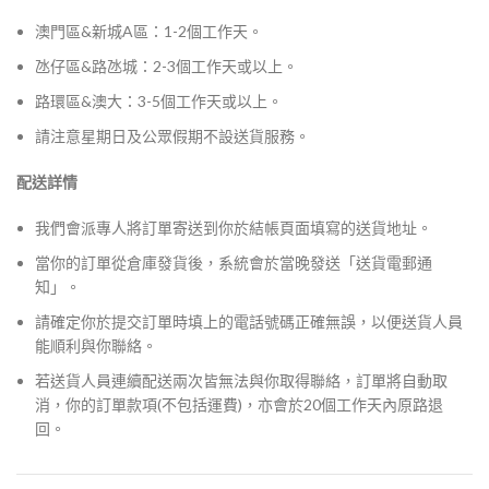
澳門區&新城A區：1-2個工作天。
氹仔區&路氹城：2-3個工作天或以上。
路環區&澳大：3-5個工作天或以上。
請注意星期日及公眾假期不設送貨服務。
配送詳情
我們會派專人將訂單寄送到你於結帳頁面填寫的送貨地址。
當你的訂單從倉庫發貨後，系統會於當晚發送「送貨電郵通
知」。
請確定你於提交訂單時填上的電話號碼正確無誤，以便送貨人員
能順利與你聯絡。
若送貨人員連續配送兩次皆無法與你取得聯絡，訂單將自動取
消，你的訂單款項(不包括運費)，亦會於20個工作天內原路退
回。