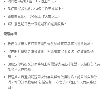
澳門區&新城A區：1-2個工作天。
氹仔區&路氹城：2-3個工作天或以上。
路環區&澳大：3-5個工作天或以上。
請注意星期日及公眾假期不設送貨服務。
配送詳情
我們會派專人將訂單寄送到你於結帳頁面填寫的送貨地址。
當你的訂單從倉庫發貨後，系統會於當晚發送「送貨電郵通
知」。
請確定你於提交訂單時填上的電話號碼正確無誤，以便送貨人員
能順利與你聯絡。
若送貨人員連續配送兩次皆無法與你取得聯絡，訂單將自動取
消，你的訂單款項(不包括運費)，亦會於20個工作天內原路退
回。