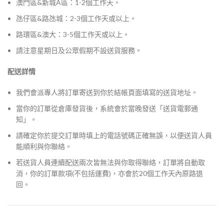
澳門區&新城A區：1-2個工作天。
氹仔區&路氹城：2-3個工作天或以上。
路環區&澳大：3-5個工作天或以上。
請注意星期日及公眾假期不設送貨服務。
配送詳情
我們會派專人將訂單寄送到你於結帳頁面填寫的送貨地址。
當你的訂單從倉庫發貨後，系統會於當晚發送「送貨電郵通
知」。
請確定你於提交訂單時填上的電話號碼正確無誤，以便送貨人員
能順利與你聯絡。
若送貨人員連續配送兩次皆無法與你取得聯絡，訂單將自動取
消，你的訂單款項(不包括運費)，亦會於20個工作天內原路退
回。