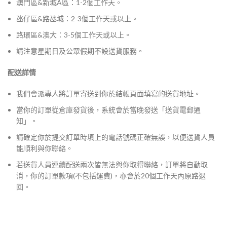
澳門區&新城A區：1-2個工作天。
氹仔區&路氹城：2-3個工作天或以上。
路環區&澳大：3-5個工作天或以上。
請注意星期日及公眾假期不設送貨服務。
配送詳情
我們會派專人將訂單寄送到你於結帳頁面填寫的送貨地址。
當你的訂單從倉庫發貨後，系統會於當晚發送「送貨電郵通
知」。
請確定你於提交訂單時填上的電話號碼正確無誤，以便送貨人員
能順利與你聯絡。
若送貨人員連續配送兩次皆無法與你取得聯絡，訂單將自動取
消，你的訂單款項(不包括運費)，亦會於20個工作天內原路退
回。