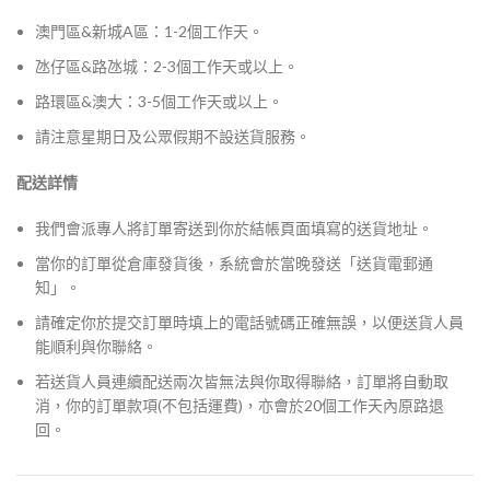
澳門區&新城A區：1-2個工作天。
氹仔區&路氹城：2-3個工作天或以上。
路環區&澳大：3-5個工作天或以上。
請注意星期日及公眾假期不設送貨服務。
配送詳情
我們會派專人將訂單寄送到你於結帳頁面填寫的送貨地址。
當你的訂單從倉庫發貨後，系統會於當晚發送「送貨電郵通
知」。
請確定你於提交訂單時填上的電話號碼正確無誤，以便送貨人員
能順利與你聯絡。
若送貨人員連續配送兩次皆無法與你取得聯絡，訂單將自動取
消，你的訂單款項(不包括運費)，亦會於20個工作天內原路退
回。