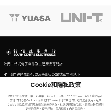
澳門一站式電子零件及工程產品專門店
澳門連勝馬路43號及墨山街2-2B號華富閣地下
Tel: (853) 2830 7910
Cookie和隱私政策
Email: sales@scecl.com
我們的網站會使用第一方與第三方Cookie技術。部分的Cookie是為了讓網站正
常運作的必要Cookie。而其他的Cookie則可以由您自行選擇是否使用，這類
Cookie包括協助我們瞭解網站的運作狀況、社群媒體相關功能、並協助我們提供
更好的服務、使用經驗、與您相關的內容與廣告。