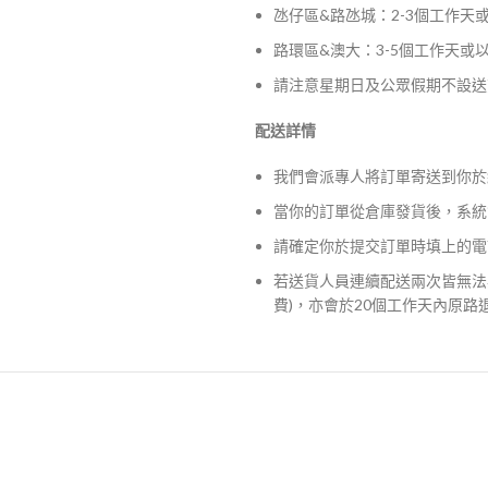
氹仔區&路氹城：2-3個工作天
路環區&澳大：3-5個工作天或
請注意星期日及公眾假期不設送
配送詳情
我們會派專人將訂單寄送到你於
當你的訂單從倉庫發貨後，系統
請確定你於提交訂單時填上的電
若送貨人員連續配送兩次皆無法
費)，亦會於20個工作天內原路