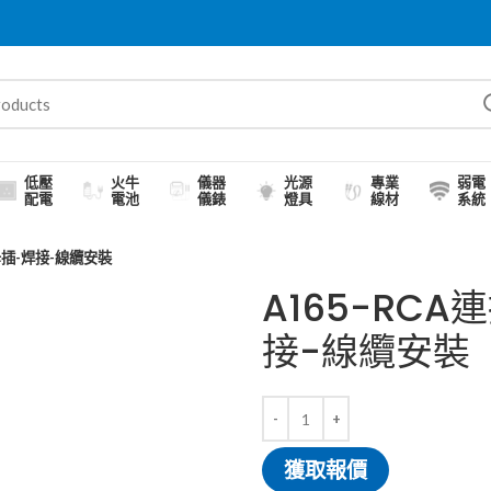
低壓
火牛
儀器
光源
專業
弱電
配電
電池
儀錶
燈具
線材
系統
母插-焊接-線纜安裝
A165-RC
接-線纜安裝
獲取報價