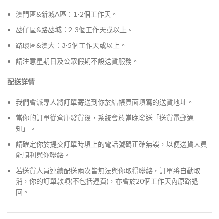
澳門區&新城A區：1-2個工作天。
氹仔區&路氹城：2-3個工作天或以上。
路環區&澳大：3-5個工作天或以上。
請注意星期日及公眾假期不設送貨服務。
配送詳情
我們會派專人將訂單寄送到你於結帳頁面填寫的送貨地址。
當你的訂單從倉庫發貨後，系統會於當晚發送「送貨電郵通
知」。
請確定你於提交訂單時填上的電話號碼正確無誤，以便送貨人員
能順利與你聯絡。
若送貨人員連續配送兩次皆無法與你取得聯絡，訂單將自動取
消，你的訂單款項(不包括運費)，亦會於20個工作天內原路退
回。