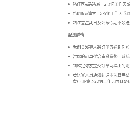
氹仔區&路氹城：2-3個工作天
路環區&澳大：3-5個工作天或
請注意星期日及公眾假期不設送
配送詳情
我們會派專人將訂單寄送到你於
當你的訂單從倉庫發貨後，系統
請確定你於提交訂單時填上的電
若送貨人員連續配送兩次皆無法
費)，亦會於20個工作天內原路