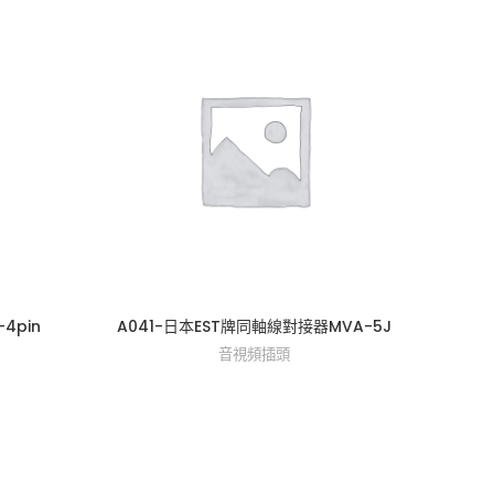
-4pin
A041-日本EST牌同軸線對接器MVA-5J
A031
器（0
音視頻插頭