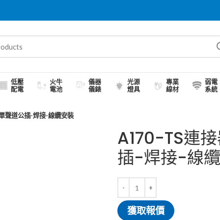
低壓
火牛
儀器
光源
專業
弱電
配電
電池
儀錶
燈具
線材
系統
.5單聲道公插-焊接-線纜安裝
A170-TS連
插-焊接-線
獲取報價