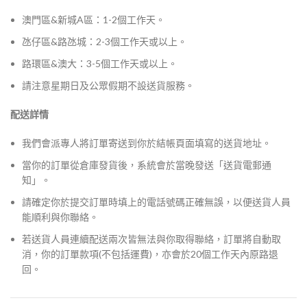
澳門區&新城A區：1-2個工作天。
氹仔區&路氹城：2-3個工作天或以上。
路環區&澳大：3-5個工作天或以上。
請注意星期日及公眾假期不設送貨服務。
配送詳情
我們會派專人將訂單寄送到你於結帳頁面填寫的送貨地址。
當你的訂單從倉庫發貨後，系統會於當晚發送「送貨電郵通
知」。
請確定你於提交訂單時填上的電話號碼正確無誤，以便送貨人員
能順利與你聯絡。
若送貨人員連續配送兩次皆無法與你取得聯絡，訂單將自動取
消，你的訂單款項(不包括運費)，亦會於20個工作天內原路退
回。