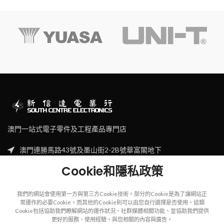
澳門一站式電子零件及工程產品專門店
澳門連勝馬路43號及墨山街2-2B號華富閣地下
Tel: (853) 2830 7910
Cookie和隱私政策
Email: sales@scecl.com
我們的網站會使用第一方與第三方Cookie技術。部分的Cookie是為了讓網站正
常運作的必要Cookie。而其他的Cookie則可以由您自行選擇是否使用，這類
Cookie包括協助我們瞭解網站的運作狀況、社群媒體相關功能、並協助我們提供
更好的服務、使用經驗、與您相關的內容與廣告。