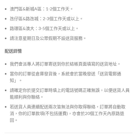
澳門區&新城A區：1-2個工作天。
氹仔區&路氹城：2-3個工作天或以上。
路環區&澳大：3-5個工作天或以上。
請注意星期日及公眾假期不設送貨服務。
配送詳情
我們會派專人將訂單寄送到你於結帳頁面填寫的送貨地址。
當你的訂單從倉庫發貨後，系統會於當晚發送「送貨電郵通
知」。
請確定你於提交訂單時填上的電話號碼正確無誤，以便送貨人員
能順利與你聯絡。
若送貨人員連續配送兩次皆無法與你取得聯絡，訂單將自動取
消，你的訂單款項(不包括運費)，亦會於20個工作天內原路退
回。