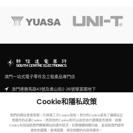
澳門一站式電子零件及工程產品專門店
澳門連勝馬路43號及墨山街2-2B號華富閣地下
Tel: (853) 2830 7910
Cookie和隱私政策
Email: sales@scecl.com
我們的網站會使用第一方與第三方Cookie技術。部分的Cookie是為了讓網站正
常運作的必要Cookie。而其他的Cookie則可以由您自行選擇是否使用，這類
Cookie包括協助我們瞭解網站的運作狀況、社群媒體相關功能、並協助我們提供
更好的服務、使用經驗、與您相關的內容與廣告。