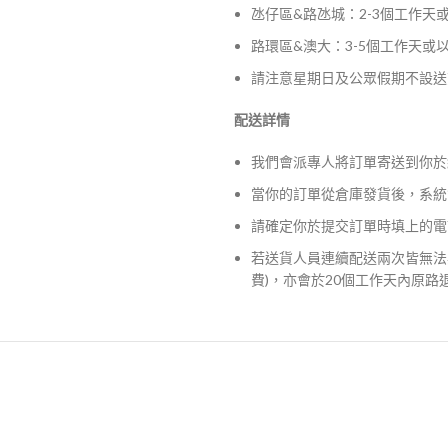
氹仔區&路氹城：2-3個工作天
路環區&澳大：3-5個工作天或
請注意星期日及公眾假期不設送
配送詳情
我們會派專人將訂單寄送到你於
當你的訂單從倉庫發貨後，系統
請確定你於提交訂單時填上的電
若送貨人員連續配送兩次皆無法
費)，亦會於20個工作天內原路