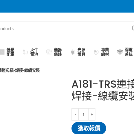
低壓
火牛
儀器
光源
專業
弱電
配電
電池
儀錶
燈具
線材
系統
5雙聲道母插-焊接-線纜安裝
A181-TRS
焊接-線纜安
獲取報價