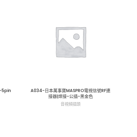
5pin
A034-日本萬事寶MASPRO電視信號RF連
A0
接器|焊接-公插-黑金色
音視頻插頭