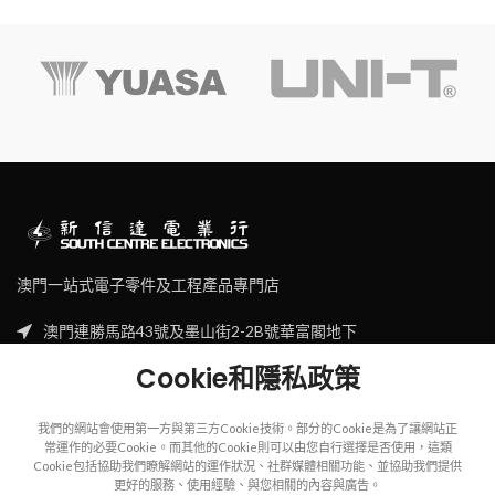
澳門一站式電子零件及工程產品專門店
澳門連勝馬路43號及墨山街2-2B號華富閣地下
Tel: (853) 2830 7910
Cookie和隱私政策
Email: sales@scecl.com
我們的網站會使用第一方與第三方Cookie技術。部分的Cookie是為了讓網站正
常運作的必要Cookie。而其他的Cookie則可以由您自行選擇是否使用，這類
Cookie包括協助我們瞭解網站的運作狀況、社群媒體相關功能、並協助我們提供
更好的服務、使用經驗、與您相關的內容與廣告。