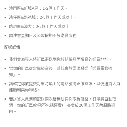
澳門區&新城A區：1-2個工作天。
氹仔區&路氹城：2-3個工作天或以上。
路環區&澳大：3-5個工作天或以上。
請注意星期日及公眾假期不設送貨服務。
配送詳情
我們會派專人將訂單寄送到你於結帳頁面填寫的送貨地址。
當你的訂單從倉庫發貨後，系統會於當晚發送「送貨電郵通
知」。
請確定你於提交訂單時填上的電話號碼正確無誤，以便送貨人員
能順利與你聯絡。
若送貨人員連續配送兩次皆無法與你取得聯絡，訂單將自動取
消，你的訂單款項(不包括運費)，亦會於20個工作天內原路退
回。