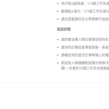
氹仔區&路氹城：2-3個工作天
路環區&澳大：3-5個工作天或
請注意星期日及公眾假期不設送
配送詳情
我們會派專人將訂單寄送到你於
當你的訂單從倉庫發貨後，系統
請確定你於提交訂單時填上的電
若送貨人員連續配送兩次皆無法
費)，亦會於20個工作天內原路