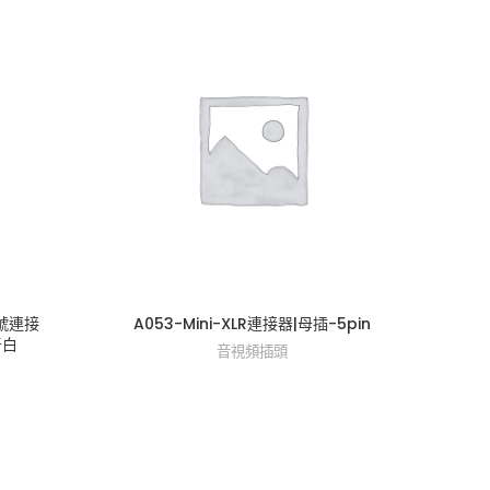
信號連接
A053-Mini-XLR連接器|母插-5pin
A04
牙白
音視頻插頭