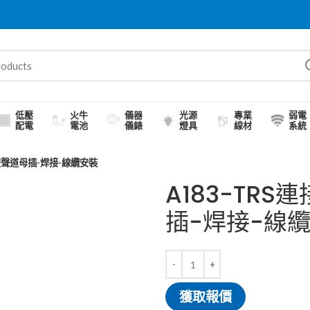
低壓
火牛
儀器
光源
專業
弱電
配電
電池
儀錶
燈具
線材
系統
5雙聲道母插-焊接-線纜安裝
A183-TRS
插-焊接-線
獲取報價