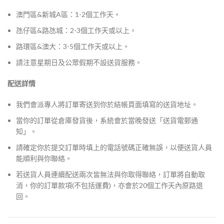
澳門區&新城A區：1-2個工作天。
氹仔區&路氹城：2-3個工作天或以上。
路環區&澳大：3-5個工作天或以上。
請注意星期日及公眾假期不設送貨服務。
配送詳情
我們會派專人將訂單寄送到你於結帳頁面填寫的送貨地址。
當你的訂單從倉庫發貨後，系統會於當晚發送「送貨電郵通
知」。
請確定你於提交訂單時填上的電話號碼正確無誤，以便送貨人員
能順利與你聯絡。
若送貨人員連續配送兩次皆無法與你取得聯絡，訂單將自動取
消，你的訂單款項(不包括運費)，亦會於20個工作天內原路退
回。