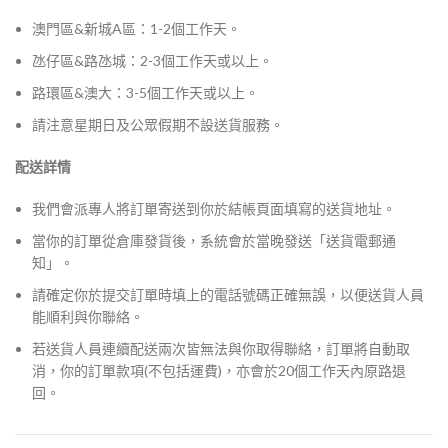
澳門區&新城A區：1-2個工作天。
氹仔區&路氹城：2-3個工作天或以上。
路環區&澳大：3-5個工作天或以上。
請注意星期日及公眾假期不設送貨服務。
配送詳情
我們會派專人將訂單寄送到你於結帳頁面填寫的送貨地址。
當你的訂單從倉庫發貨後，系統會於當晚發送「送貨電郵通
知」。
請確定你於提交訂單時填上的電話號碼正確無誤，以便送貨人員
能順利與你聯絡。
若送貨人員連續配送兩次皆無法與你取得聯絡，訂單將自動取
消，你的訂單款項(不包括運費)，亦會於20個工作天內原路退
回。