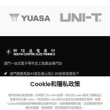
澳門一站式電子零件及工程產品專門店
澳門連勝馬路43號及墨山街2-2B號華富閣地下
Tel: (853) 2830 7910
Cookie和隱私政策
Email: sales@scecl.com
我們的網站會使用第一方與第三方Cookie技術。部分的Cookie是為了讓網站正
常運作的必要Cookie。而其他的Cookie則可以由您自行選擇是否使用，這類
Cookie包括協助我們瞭解網站的運作狀況、社群媒體相關功能、並協助我們提供
更好的服務、使用經驗、與您相關的內容與廣告。