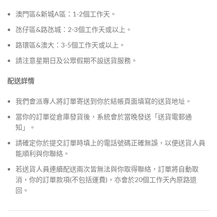
澳門區&新城A區：1-2個工作天。
氹仔區&路氹城：2-3個工作天或以上。
路環區&澳大：3-5個工作天或以上。
請注意星期日及公眾假期不設送貨服務。
配送詳情
我們會派專人將訂單寄送到你於結帳頁面填寫的送貨地址。
當你的訂單從倉庫發貨後，系統會於當晚發送「送貨電郵通
知」。
請確定你於提交訂單時填上的電話號碼正確無誤，以便送貨人員
能順利與你聯絡。
若送貨人員連續配送兩次皆無法與你取得聯絡，訂單將自動取
消，你的訂單款項(不包括運費)，亦會於20個工作天內原路退
回。