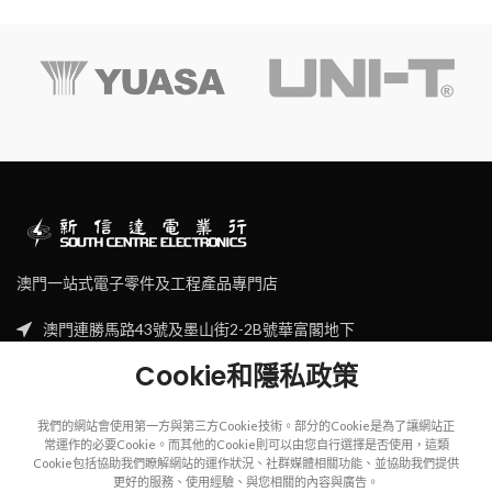
澳門一站式電子零件及工程產品專門店
澳門連勝馬路43號及墨山街2-2B號華富閣地下
Tel: (853) 2830 7910
Cookie和隱私政策
Email: sales@scecl.com
我們的網站會使用第一方與第三方Cookie技術。部分的Cookie是為了讓網站正
常運作的必要Cookie。而其他的Cookie則可以由您自行選擇是否使用，這類
Cookie包括協助我們瞭解網站的運作狀況、社群媒體相關功能、並協助我們提供
更好的服務、使用經驗、與您相關的內容與廣告。