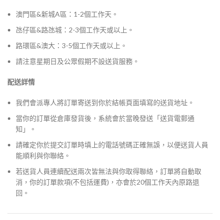
澳門區&新城A區：1-2個工作天。
氹仔區&路氹城：2-3個工作天或以上。
路環區&澳大：3-5個工作天或以上。
請注意星期日及公眾假期不設送貨服務。
配送詳情
我們會派專人將訂單寄送到你於結帳頁面填寫的送貨地址。
當你的訂單從倉庫發貨後，系統會於當晚發送「送貨電郵通
知」。
請確定你於提交訂單時填上的電話號碼正確無誤，以便送貨人員
能順利與你聯絡。
若送貨人員連續配送兩次皆無法與你取得聯絡，訂單將自動取
消，你的訂單款項(不包括運費)，亦會於20個工作天內原路退
回。