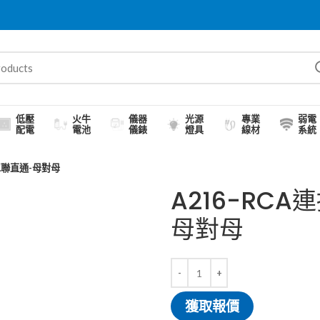
低壓
火牛
儀器
光源
專業
弱電
配電
電池
儀錶
燈具
線材
系統
單聯直通-母對母
A216-RC
母對母
獲取報價