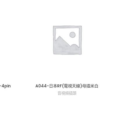
-4pin
A044-日本RF(電視天線)母插米白
A03
音視頻插頭