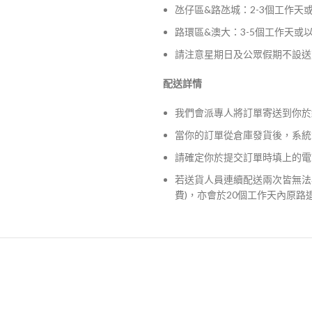
氹仔區&路氹城：2-3個工作天
路環區&澳大：3-5個工作天或
請注意星期日及公眾假期不設送
配送詳情
我們會派專人將訂單寄送到你於
當你的訂單從倉庫發貨後，系統
請確定你於提交訂單時填上的電
若送貨人員連續配送兩次皆無法
費)，亦會於20個工作天內原路