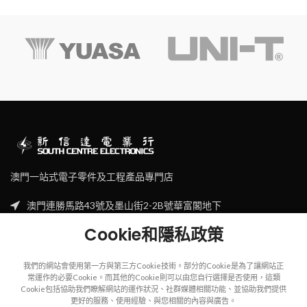
澳門一站式電子零件及工程產品專門店
澳門連勝馬路43號及墨山街2-2B號華富閣地下
Tel: (853) 2830 7910
Cookie和隱私政策
Email: sales@scecl.com
我們的網站會使用第一方與第三方Cookie技術。部分的Cookie是為了讓網站正
常運作的必要Cookie。而其他的Cookie則可以由您自行選擇是否使用，這類
Cookie包括協助我們瞭解網站的運作狀況、社群媒體相關功能、並協助我們提供
更好的服務、使用經驗、與您相關的內容與廣告。