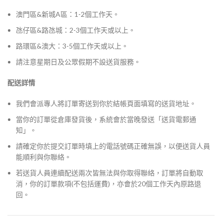
澳門區&新城A區：1-2個工作天。
氹仔區&路氹城：2-3個工作天或以上。
路環區&澳大：3-5個工作天或以上。
請注意星期日及公眾假期不設送貨服務。
配送詳情
我們會派專人將訂單寄送到你於結帳頁面填寫的送貨地址。
當你的訂單從倉庫發貨後，系統會於當晚發送「送貨電郵通
知」。
請確定你於提交訂單時填上的電話號碼正確無誤，以便送貨人員
能順利與你聯絡。
若送貨人員連續配送兩次皆無法與你取得聯絡，訂單將自動取
消，你的訂單款項(不包括運費)，亦會於20個工作天內原路退
回。