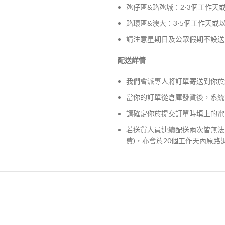
氹仔區&路氹城：2-3個工作天
路環區&澳大：3-5個工作天或
請注意星期日及公眾假期不設送
配送詳情
我們會派專人將訂單寄送到你於
當你的訂單從倉庫發貨後，系統
請確定你於提交訂單時填上的電
若送貨人員連續配送兩次皆無法
費)，亦會於20個工作天內原路