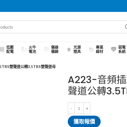
低壓
火牛
儀器
光源
專業
弱電
配電
電池
儀錶
燈具
線材
系統
.5TRS雙聲道公轉3.5TRS雙聲道母
A223-音頻插
聲道公轉3.5
獲取報價