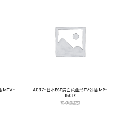
 MTV-
A037-日本EST牌白色曲形TV公插 MP-
A0
150LE
音視頻插頭