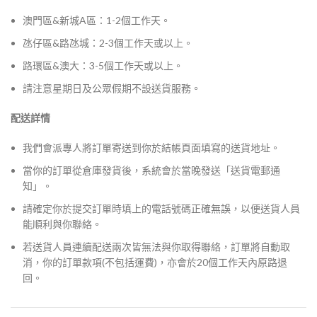
澳門區&新城A區：1-2個工作天。
氹仔區&路氹城：2-3個工作天或以上。
路環區&澳大：3-5個工作天或以上。
請注意星期日及公眾假期不設送貨服務。
配送詳情
我們會派專人將訂單寄送到你於結帳頁面填寫的送貨地址。
當你的訂單從倉庫發貨後，系統會於當晚發送「送貨電郵通
知」。
請確定你於提交訂單時填上的電話號碼正確無誤，以便送貨人員
能順利與你聯絡。
若送貨人員連續配送兩次皆無法與你取得聯絡，訂單將自動取
消，你的訂單款項(不包括運費)，亦會於20個工作天內原路退
回。