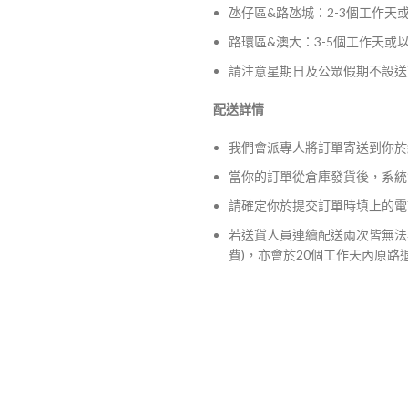
氹仔區&路氹城：2-3個工作天
路環區&澳大：3-5個工作天或
請注意星期日及公眾假期不設送
配送詳情
我們會派專人將訂單寄送到你於
當你的訂單從倉庫發貨後，系統
請確定你於提交訂單時填上的電
若送貨人員連續配送兩次皆無法
費)，亦會於20個工作天內原路