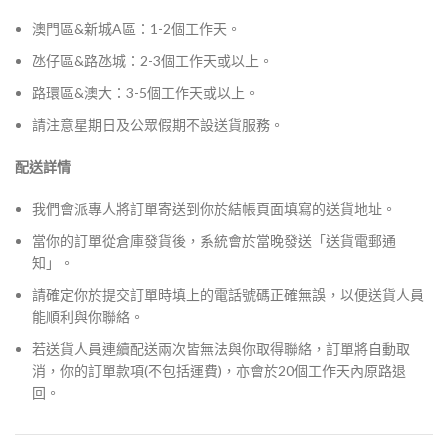
澳門區&新城A區：1-2個工作天。
氹仔區&路氹城：2-3個工作天或以上。
路環區&澳大：3-5個工作天或以上。
請注意星期日及公眾假期不設送貨服務。
配送詳情
我們會派專人將訂單寄送到你於結帳頁面填寫的送貨地址。
當你的訂單從倉庫發貨後，系統會於當晚發送「送貨電郵通
知」。
請確定你於提交訂單時填上的電話號碼正確無誤，以便送貨人員
能順利與你聯絡。
若送貨人員連續配送兩次皆無法與你取得聯絡，訂單將自動取
消，你的訂單款項(不包括運費)，亦會於20個工作天內原路退
回。