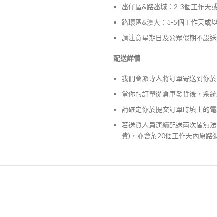
氹仔區&路氹城：2-3個工作天
路環區&澳大：3-5個工作天或
請注意星期日及公眾假期不設送
配送詳情
我們會派專人將訂單寄送到你於
當你的訂單從倉庫發貨後，系統
請確定你於提交訂單時填上的電
若送貨人員連續配送兩次皆無法
費)，亦會於20個工作天內原路