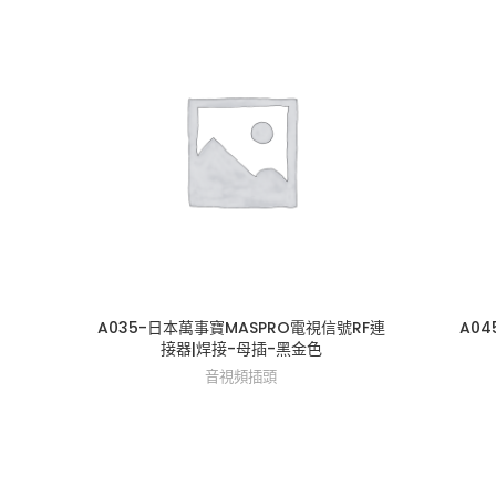
A035-日本萬事寶MASPRO電視信號RF連
A0
接器|焊接-母插-黑金色
音視頻插頭