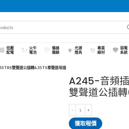
低壓
火牛
儀器
光源
專業
弱電
配電
電池
儀錶
燈具
線材
系統
.35TRS雙聲道公插轉6.35TS單聲道母插
A245-音頻插
雙聲道公插轉6
獲取報價