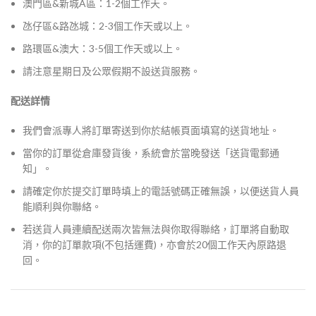
澳門區&新城A區：1-2個工作天。
氹仔區&路氹城：2-3個工作天或以上。
路環區&澳大：3-5個工作天或以上。
請注意星期日及公眾假期不設送貨服務。
配送詳情
我們會派專人將訂單寄送到你於結帳頁面填寫的送貨地址。
當你的訂單從倉庫發貨後，系統會於當晚發送「送貨電郵通
知」。
請確定你於提交訂單時填上的電話號碼正確無誤，以便送貨人員
能順利與你聯絡。
若送貨人員連續配送兩次皆無法與你取得聯絡，訂單將自動取
消，你的訂單款項(不包括運費)，亦會於20個工作天內原路退
回。