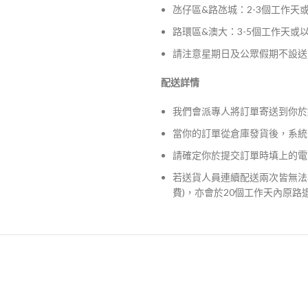
氹仔區&路氹城：2-3個工作天
路環區&澳大：3-5個工作天或
請注意星期日及公眾假期不設送
配送詳情
我們會派專人將訂單寄送到你於
當你的訂單從倉庫發貨後，系統
請確定你於提交訂單時填上的電
若送貨人員連續配送兩次皆無法
費)，亦會於20個工作天內原路