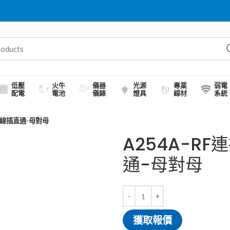
低壓
火牛
儀器
光源
專業
弱電
配電
電池
儀錶
燈具
線材
系統
天線插直通-母對母
A254A-R
通-母對母
獲取報價