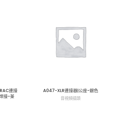
金RAC連接
A047-XLR連接器|公座-銀色
A0
.）焊接-茶
音視頻插頭