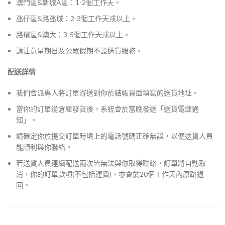
澳門區&新城A區：1-2個工作天。
氹仔區&路氹城：2-3個工作天或以上。
路環區&澳大：3-5個工作天或以上。
請注意星期日及公眾假期不設送貨服務。
配送詳情
我們會派專人將訂單寄送到你於結帳頁面填寫的送貨地址。
當你的訂單從倉庫發貨後，系統會於當晚發送「送貨電郵通
知」。
請確定你於提交訂單時填上的電話號碼正確無誤，以便送貨人員
能順利與你聯絡。
若送貨人員連續配送兩次皆無法與你取得聯絡，訂單將自動取
消，你的訂單款項(不包括運費)，亦會於20個工作天內原路退
回。