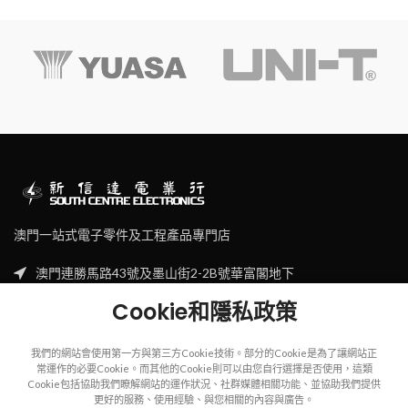
澳門一站式電子零件及工程產品專門店
澳門連勝馬路43號及墨山街2-2B號華富閣地下
Tel: (853) 2830 7910
Cookie和隱私政策
Email: sales@scecl.com
我們的網站會使用第一方與第三方Cookie技術。部分的Cookie是為了讓網站正
常運作的必要Cookie。而其他的Cookie則可以由您自行選擇是否使用，這類
Cookie包括協助我們瞭解網站的運作狀況、社群媒體相關功能、並協助我們提供
更好的服務、使用經驗、與您相關的內容與廣告。