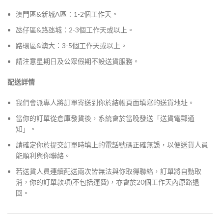
澳門區&新城A區：1-2個工作天。
氹仔區&路氹城：2-3個工作天或以上。
路環區&澳大：3-5個工作天或以上。
請注意星期日及公眾假期不設送貨服務。
配送詳情
我們會派專人將訂單寄送到你於結帳頁面填寫的送貨地址。
當你的訂單從倉庫發貨後，系統會於當晚發送「送貨電郵通
知」。
請確定你於提交訂單時填上的電話號碼正確無誤，以便送貨人員
能順利與你聯絡。
若送貨人員連續配送兩次皆無法與你取得聯絡，訂單將自動取
消，你的訂單款項(不包括運費)，亦會於20個工作天內原路退
回。